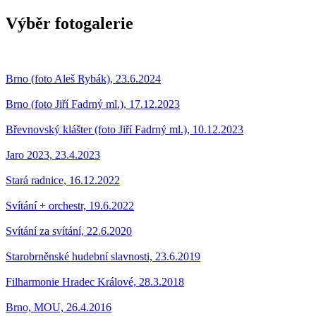
Výběr fotogalerie
Brno (foto Aleš Rybák), 23.6.2024
Brno (foto Jiří Fadrný ml.), 17.12.2023
Břevnovský klášter (foto Jiří Fadrný ml.), 10.12.2023
Jaro 2023, 23.4.2023
Stará radnice, 16.12.2022
Svítání + orchestr, 19.6.2022
Svítání za svítání, 22.6.2020
Starobrněnské hudební slavnosti, 23.6.2019
Filharmonie Hradec Králové, 28.3.2018
Brno, MOU, 26.4.2016